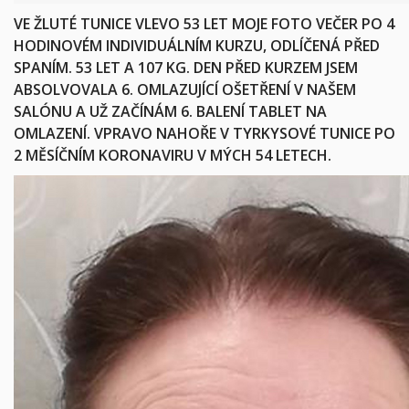
VE ŽLUTÉ TUNICE VLEVO 53 LET MOJE FOTO VEČER PO 4
HODINOVÉM INDIVIDUÁLNÍM KURZU, ODLÍČENÁ PŘED
SPANÍM. 53 LET A 107 KG. DEN PŘED KURZEM JSEM
ABSOLVOVALA 6. OMLAZUJÍCÍ OŠETŘENÍ V NAŠEM
SALÓNU A UŽ ZAČÍNÁM 6. BALENÍ TABLET NA
OMLAZENÍ. VPRAVO NAHOŘE V TYRKYSOVÉ TUNICE PO
2 MĚSÍČNÍM KORONAVIRU V MÝCH 54 LETECH.