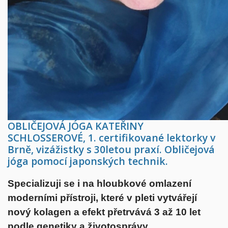
OBLIČEJOVÁ JÓGA KATEŘINY
SCHLOSSEROVÉ, 1. certifikované lektorky v
Brně, vizážistky s 30letou praxí. Obličejová
jóga pomocí japonských technik.
Specializuji se i na hloubkové omlazení
moderními přístroji, které v pleti vytvářejí
nový kolagen a efekt přetrvává 3 až 10 let
podle genetiky a životosprávy.