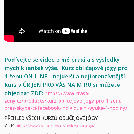
Podívejte se video o mé praxi a s výsledky
mých klientek výše. Kurz obličejové jógy pro
1 ženu ON-LINE - nejdelší a nejintenzívnější
kurz v ČR JEN PRO VÁS NA MÍRU si můžete
objednat ZDE:
https://www.krasa-
zeny.cz/products/kurz-oblicejove-jogy-pro-1-zenu-
pres-skype-ci-facebook-individualni-vyuka-4-hodiny/
PŘEHLED VŠECH KURZŮ OBLIČEJOVÉ JÓGY
ZDE:
https://www.krasa-zeny.cz/oblicejova-joga/