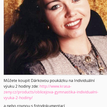
Můžete koupit Dárkovou poukázku na Individuální
výuku 2 hodiny zde:
http://www.krasa-
zeny.cz/products/oblicejova-gymnastika-individualni-
vyuka-2-hodiny/
a nebo rovnou s fotodokumentací