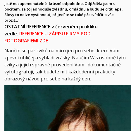
jistě nezapomenutelné, krásné odpoledne. Odjížděla jsem s
pocitem, že to jednoduše zvládnu, omládnu a budu se cítit lépe.
Slovy to nelze vystihnout, přijedˇte se také přesvědčit a vše
prožít...”
OSTATNÍ REFERENCE v červeném prokliku
vedle:
REFERENCE U ZÁPISU FIRMY POD
FOTOGRAFIEMI ZDE
Naučte se pár cviků na míru jen pro sebe, které Vám
zpevní obličej a vyhladí vrásky. Naučím Vás osobně tyto
cviky a jejich správné provedení Vám i dokumentačně
vyfotografuji, tak budete mít každodenní praktický
obrazový návod pro sebe na každý den.