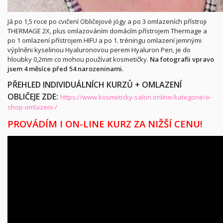
Já po 1,5 roce po cvičení Obličejové jógy a po 3 omlazeních přístroji
THERMAGE 2X, plus omlazováním domácím přístrojem Thermage a
po 1 omlazení přístrojem HIFU a po 1. tréningu omlazení jemnými
výplněni kyselinou Hyaluronovou perem Hyaluron Pen, je do
hloubky 0,2mm co mohou používat kosmetičky.
Na fotografii vpravo
jsem 4 měsíce před 54 narozeninami.
PŘEHLED INDIVIDUÁLNÍCH KURZŮ + OMLAZENÍ
OBLIČEJE ZDE:
https://www.kosmeticky-salon.online/kategorie/e-
shop-omlazeni-/
PROVÁDÍM I ON-LINE KURZ ZA NIŽŠÍ CENU!