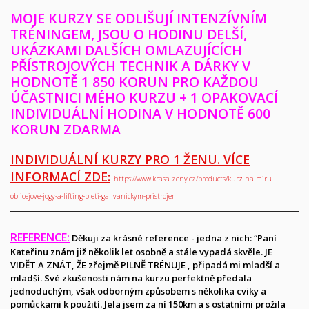
MOJE KURZY SE ODLIŠUJÍ INTENZÍVNÍM
TRÉNINGEM, JSOU O HODINU DELŠÍ,
UKÁZKAMI DALŠÍCH OMLAZUJÍCÍCH
PŘÍSTROJOVÝCH TECHNIK A
DÁRKY V
HODNOTĚ 1 850 KORUN PRO KAŽDOU
ÚČASTNICI MÉHO KURZU + 1 OPAKOVACÍ
INDIVIDUÁLNÍ HODINA V HODNOTĚ 600
KORUN ZDARMA
INDIVIDUÁLNÍ KURZY PRO 1 ŽENU. VÍCE
INFORMACÍ ZDE:
https://www.krasa-zeny.cz/products/kurz-na-miru-
oblicejove-jogy-a-lifting-pleti-gallvanickym-pristrojem
REFERENCE:
Děkuji za krásné reference - jedna z nich: “Paní
Kateřinu znám již několik let osobně a stále vypadá skvěle. JE
VIDĚT A ZNÁT, ŽE zřejmě PILNĚ TRÉNUJE , připadá mi mladší a
mladší. Své zkušenosti nám na kurzu perfektně předala
jednoduchým, však odborným způsobem s několika cviky a
pomůckami k použití. Jela jsem za ní 150km a s ostatními prožila