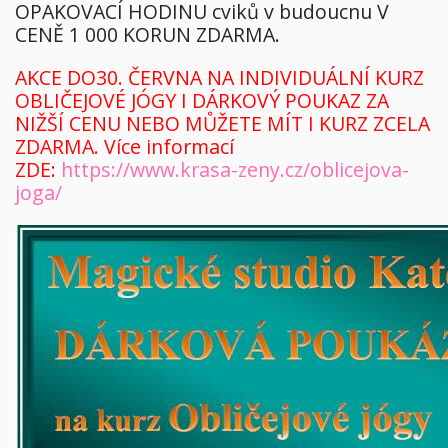
OPAKOVACÍ HODINU cviků v budoucnu V
CENĚ 1 000 KORUN ZDARMA.
AKCE DO30. ČERVNA NA INDIVIDUÁLNÍ KURZ
OBLIČEJOVÉ JÓGY I DÁRKOVÝ POUKAZ ZA
NIŽŠÍ CENU NEBO MŮŽETE MÍT I KURZ ZCELA
ZDARMA. Více informací
ZDE:
https://www.krasa-zeny.cz/oblicejova-
joga/