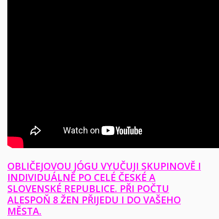
OBLIČEJOVOU JÓGU VYUČUJI SKUPINOVĚ I
INDIVIDUÁLNĚ PO CELÉ ČESKÉ A
SLOVENSKÉ REPUBLICE. PŘI POČTU
ALESPOŇ 8 ŽEN PŘIJEDU I DO VAŠEHO
MĚSTA.