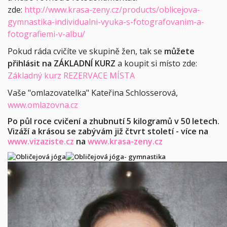
zde:
http://www.krasa-zeny.cz/products/oblicejova-
gymnastika-individualni-vyuka-s-fotografovanim-a-
fotografiemi-v-albu/
Pokud ráda cvičíte ve skupině žen, tak se
můžete
přihlásit na ZÁKLADNÍ KURZ
a koupit si místo zde:
Základný kurz REZERVACE MÍSTA
Vaše "omlazovatelka" Kateřina Schlosserová,
www.omlazovna.cz
Po půl roce cvičení a zhubnutí 5 kilogramů v 50 letech.
Vizáží a krásou se zabývám již čtvrt století - více na
www.vizaziste.cz
na
www.krasa-zeny.cz