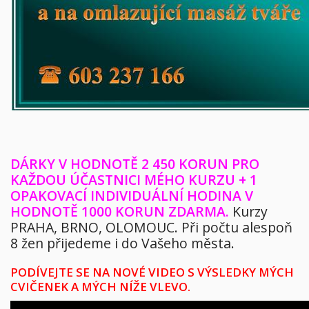
DÁRKY V HODNOTĚ 2 450 KORUN PRO
KAŽDOU ÚČASTNICI MÉHO KURZU + 1
OPAKOVACÍ INDIVIDUÁLNÍ HODINA V
HODNOTĚ 1000 KORUN ZDARMA.
Kurzy
PRAHA, BRNO, OLOMOUC. Při počtu alespoň
8 žen přijedeme i do Vašeho města.
PODÍVEJTE SE NA NOVÉ VIDEO S VÝSLEDKY MÝCH
CVIČENEK A MÝCH NÍŽE VLEVO.