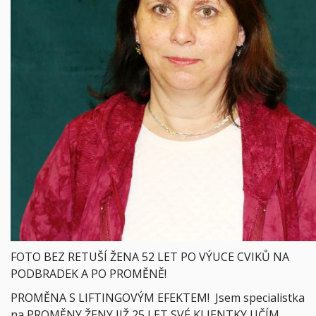
FOTO BEZ RETUŠÍ ŽENA 52 LET PO VÝUCE CVIKŮ NA
PODBRADEK A PO PROMĚNĚ!
PROMĚNA S LIFTINGOVÝM EFEKTEM! Jsem specialistka
na PROMĚNY ŽENY JIŽ 25 LET SVÉ KLIENTKY UČÍM