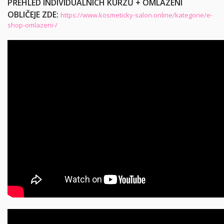
PŘEHLED INDIVIDUÁLNÍCH KURZŮ + OMLAZENÍ
OBLIČEJE ZDE:
https://www.kosmeticky-salon.online/kategorie/e-
shop-omlazeni-/